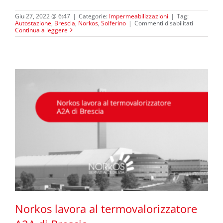
Giu 27, 2022 @ 6:47
|
Categorie:
Impermeabilizzazioni
|
Tag:
su
Autostazione
,
Brescia
,
Norkos
,
Solferino
|
Commenti disabilitati
Al
Continua a leggere
via
il
cantiere
dell’Autos
di
via
Solferino,
BS
Norkos lavora al termovalorizzatore