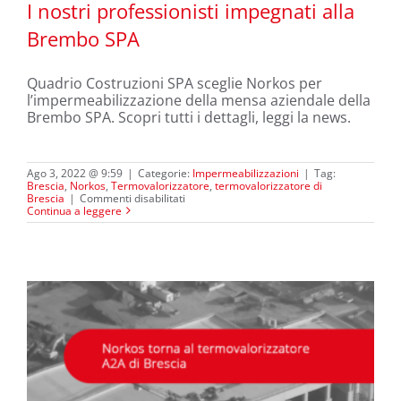
I nostri professionisti impegnati alla
Brembo SPA
Quadrio Costruzioni SPA sceglie Norkos per
I nostri professionisti impegnati alla
l’impermeabilizzazione della mensa aziendale della
Brembo SPA
Brembo SPA. Scopri tutti i dettagli, leggi la news.
Ago 3, 2022 @ 9:59
|
Categorie:
Impermeabilizzazioni
|
Tag:
Brescia
,
Norkos
,
Termovalorizzatore
,
termovalorizzatore di
su
Brescia
|
Commenti disabilitati
I
Continua a leggere
nostri
professionisti
impegnati
alla
Brembo
SPA