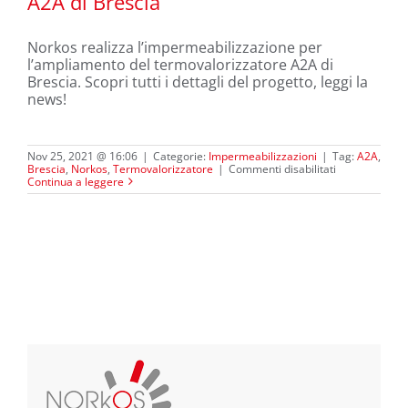
A2A di Brescia
Norkos realizza l’impermeabilizzazione per
Norkos lavora al termovalorizzatore
l’ampliamento del termovalorizzatore A2A di
A2A di Brescia
Brescia. Scopri tutti i dettagli del progetto, leggi la
news!
Nov 25, 2021 @ 16:06
|
Categorie:
Impermeabilizzazioni
|
Tag:
A2A
,
su
Brescia
,
Norkos
,
Termovalorizzatore
|
Commenti disabilitati
Norkos
Continua a leggere
lavora
al
termovalorizz
A2A
di
Brescia