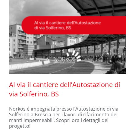
Brescia
Al via il cantiere dell’Autostazione di
via Solferino, BS
Norkos è impegnata presso l’Autostazione di via
Al via il cantiere dell’Autostazione di
Solferino a Brescia per i lavori di rifacimento dei
via Solferino, BS
manti impermeabili. Scopri ora i dettagli del
progetto!