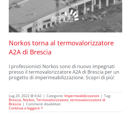
Norkos torna al termovalorizzatore
A2A di Brescia
I professionisti Norkos sono di nuovo impegnati
Norkos torna al termovalorizzatore
presso il termovalorizzatore A2A di Brescia per un
A2A di Brescia
progetto di impermeabilizzazione. Scopri di più!
Lug 20, 2022 @ 6:42
|
Categorie:
Impermeabilizzazioni
|
Tag:
Brescia
,
Norkos
,
Termovalorizzatore
,
termovalorizzatore di
su
Brescia
|
Commenti disabilitati
Norkos
Continua a leggere
torna
al
termovalorizzatore
A2A
di